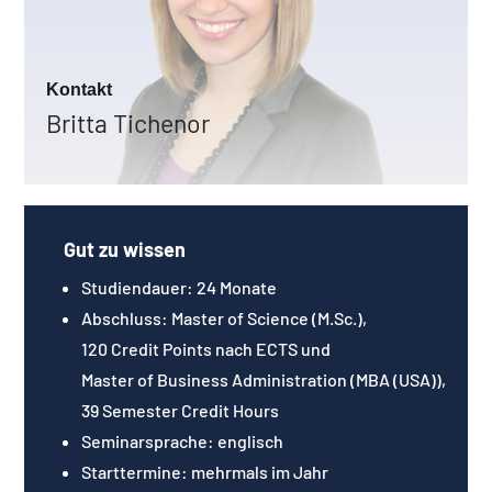
Kontakt
Application Management
Britta Tichenor
E-Mail:
Bewerbung@steinbeis-
sibe.de
Telefon: +49 70 32 – 229 93 – 99
Gut zu wissen
Studiendauer: 24 Monate
Abschluss: Master of Science (M.Sc.),
120 Credit Points nach ECTS und
Master of Business Administration (MBA (USA)),
39 Semester Credit Hours
Seminarsprache: englisch
Starttermine: mehrmals im Jahr