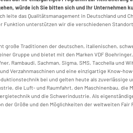
en, würde ich Sie bitten sich und Ihr Unternehmen kur
ch leite das Qualitätsmanagement in Deutschland und Ch
er Funktion unterstützen wir die verschiedenen Stando
nt große Traditionen der deutschen, italienischen, sch
iner Gruppe und bietet mit den Marken VDF Boehringer,
ffner, Rambaudi, Sachman, Sigma, SMS, Tacchella und Wi
if- und Verzahnmaschinen und eine einzigartige Know-how-
duktionstechnik bei und gelten heute als zuverlässige u
trie, die Luft- und Raumfahrt, den Maschinenbau, die M
rgietechnik und die Schwerindustrie. Als eigenständige 
n der Größe und den Möglichkeiten der weltweiten Fair 