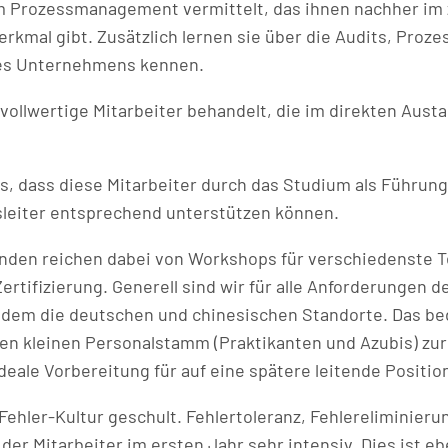
 Prozessmanagement vermittelt, das ihnen nachher im 
erkmal gibt. Zusätzlich lernen sie über die Audits, Pr
des Unternehmens kennen.
ollwertige Mitarbeiter behandelt, die im direkten Aust
es, dass diese Mitarbeiter durch das Studium als Führu
leiter entsprechend unterstützen können.
enden reichen dabei von Workshops für verschiedenste T
rtifizierung. Generell sind wir für alle Anforderungen 
udem die deutschen und chinesischen Standorte. Das bed
en kleinen Personalstamm (Praktikanten und Azubis) zur
deale Vorbereitung für auf eine spätere leitende Positio
-Fehler-Kultur geschult. Fehlertoleranz, Fehlereliminieru
der Mitarbeiter im ersten Jahr sehr intensiv. Dies ist e