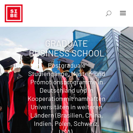
GRADUATE
BUSINESS SCHOOL
Postgraduale
Studiengänge, Master- und
Promotionsprogramme in
Deutschland und in
Kooperation mit namhaften
Universitäten in weiteren
Ländern (Brasilien, China,
Indien, Polen, Schweiz,
USA).