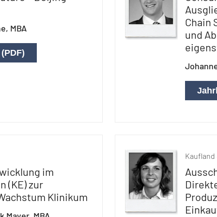
Ausgli
Chain 
ne, MBA
und Ab
eigens
 (PDF)
Johanne
Jahr
Kaufland 
wicklung im
Aussch
n (KE) zur
Direkt
 Wachstum Klinikum
Produz
Einkau
ck Mayer, MBA