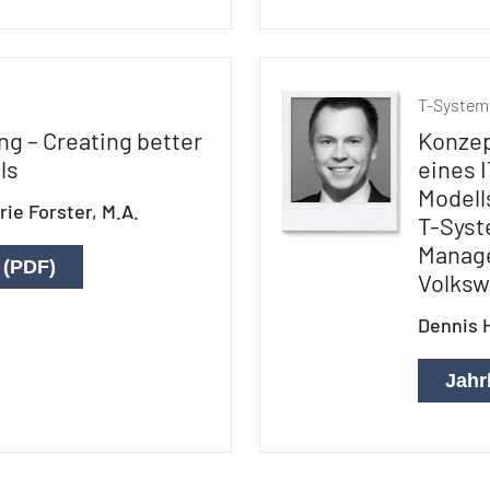
T-System
ng – Creating better
Konzep
ls
eines 
Modell
ie Forster, M.A.
T-Syst
Manage
 (PDF)
Volks
Dennis H
Jahr