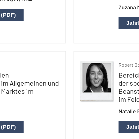
Zuzana 
 (PDF)
Jahr
Robert 
len
Bereic
 im Allgemeinen und
der sp
 Marktes im
Beanst
im Fel
Natalie 
 (PDF)
Jahr