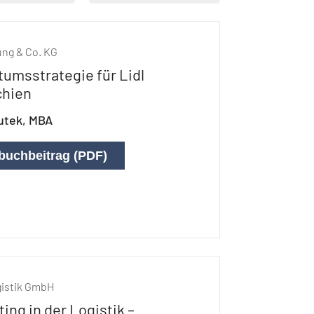
tung & Co. KG
umsstrategie für Lidl
chien
outek, MBA
buchbeitrag (PDF)
gistik GmbH
ing in der Logistik –