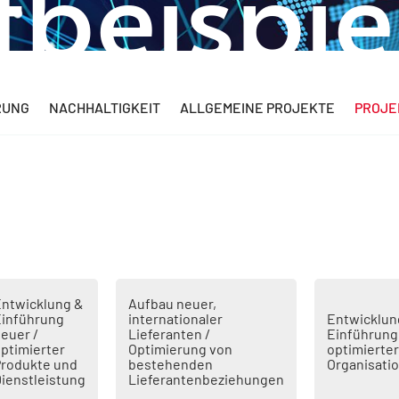
tbeispie
ERUNG
NACHHALTIGKEIT
ALLGEMEINE PROJEKTE
PROJE
ntwicklung &
Aufbau neuer,
inführung
internationaler
Entwicklun
euer /
Lieferanten /
Einführung
ptimierter
Optimierung von
optimierter
rodukte und
bestehenden
Organisati
ienstleistung
Lieferantenbeziehungen