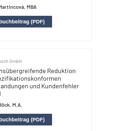
Martincová, MBA
buchbeitrag (PDF)
Bosch GmbH
hsübergreifende Reduktion
ezifikationskonformen
andungen und Kundenfehler
d
Böck, M.A.
buchbeitrag (PDF)