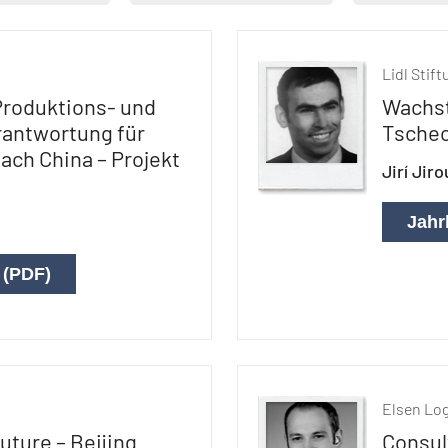
Lidl Stif
Produktions- und
Wachst
antwortung für
Tsche
ach China – Projekt
Jirí Jir
Jahr
 (PDF)
Elsen Lo
uture – Beijing
Consult