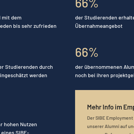
66
%
d mit dem
der Studierenden erhal
eden bis sehr zufrieden
Übernahmeangebot
66
%
der Studierenden durch
der übernommenen Alumn
eingeschätzt werden
noch bei ihren projekt
Mehr Info im Em
Der SIBE Employment R
hr hohen Nutzen
unserer Alumni auf un
 eines SIBE-