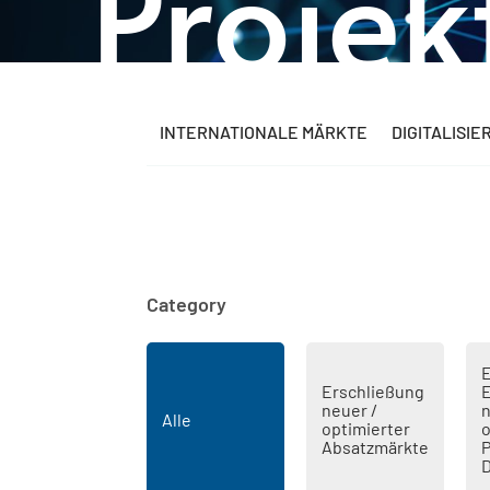
Projek
INTERNATIONALE MÄRKTE
DIGITALISI
Category
E
Erschließung
E
neuer /
n
Alle
optimierter
o
Absatzmärkte
P
D