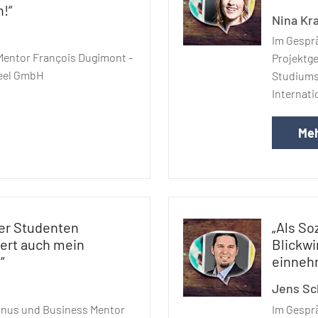
!“
Nina Kra
Im Gesprä
Mentor François Dugimont -
Projektg
Heel GmbH
Studiums:
Internat
Meh
der Studenten
„Als So
ert auch mein
Blickw
“
einneh
Jens S
nus und Business Mentor
Im Gespr