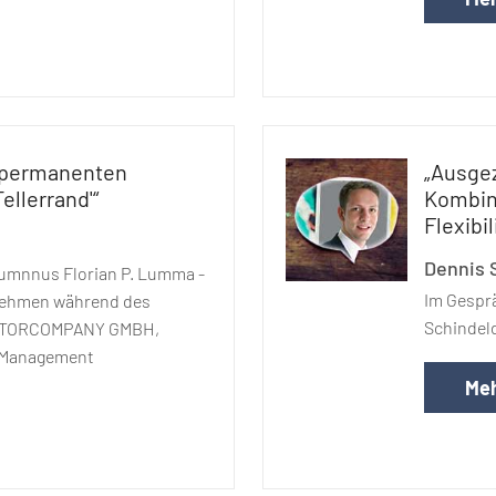
 permanenten
„Ausgez
llerrand'“
Kombin
Flexibil
Dennis 
lumnnus Florian P. Lumma -
Im Gespr
nehmen während des
Schindel
OTORCOMPANY GMBH,
 Management
Meh