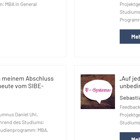
: MBA in General
Projektg
Studiums
Programm
Meh
ch meinem Abschluss
„Auf je
 heute vom SIBE-
unbedi
Sebasti
Feedback
umnus Daniel Uhl,
Projektg
hrend des Studiums:
Studiums
tudienprogramm: MBA.
Meh