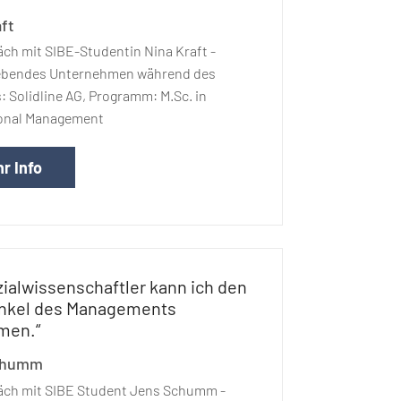
ft
ch mit SIBE-Studentin Nina Kraft -
ebendes Unternehmen während des
 Solidline AG, Programm: M.Sc. in
ional Management
r Info
zialwissenschaftler kann ich den
inkel des Managements
men.“
chumm
äch mit SIBE Student Jens Schumm -