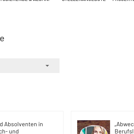
se
d Absolventen in
„Abwech
ch- und
Berufs