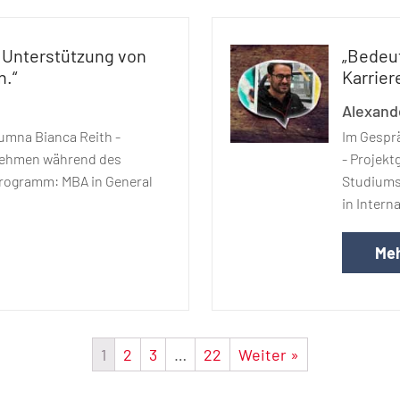
 Unterstützung von
„Bedeu
n.“
Karriere
Alexand
umna Bianca Reith -
Im Gesprä
nehmen während des
- Projek
rogramm: MBA in General
Studiums
in Inter
Meh
1
2
3
…
22
Weiter »