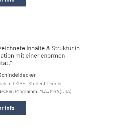
eichnete Inhalte & Struktur in
ation mit einer enormen
ität.“
Schindeldecker
äch mit SIBE- Student Dennis
decker, Programm: M.A./MBA (USA)
r Info