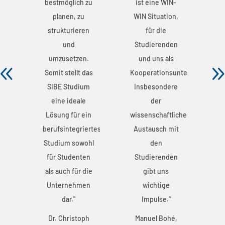
-
bestmöglich zu
ist eine WIN-
b
n,
planen, zu
WIN Situation,
strukturieren
für die
n
und
Studierenden
umzusetzen.
und uns als
unternehmen.
Somit stellt das
Kooperationsunternehmen.
S
e
SIBE Studium
Insbesondere
eine ideale
der
iche
Lösung für ein
wissenschaftliche
L
it
berufsintegriertes
Austausch mit
be
Studium sowohl
den
S
n
für Studenten
Studierenden
f
als auch für die
gibt uns
a
Unternehmen
wichtige
dar."
Impulse."
,
Dr. Christoph
Manuel Bohé,