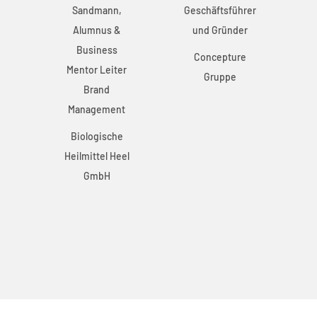
rer
Sandmann,
Geschäftsführer
r
Alumnus &
und Gründer
Business
Concepture
Mentor Leiter
Gruppe
Brand
Management
Biologische
Heilmittel Heel
H
GmbH