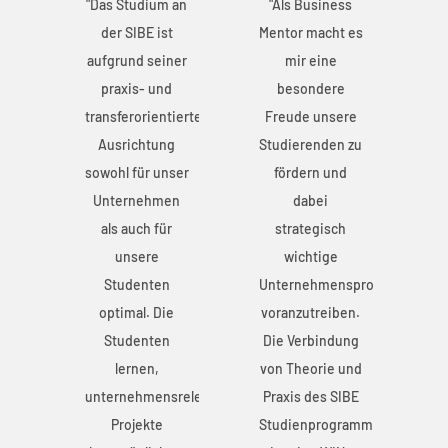
s
"Das Studium an
"Als Business
"D
 es
der SIBE ist
Mentor macht es
aufgrund seiner
mir eine
a
praxis- und
besondere
re
transferorientierten
Freude unsere
tr
 zu
Ausrichtung
Studierenden zu
sowohl für unser
fördern und
so
Unternehmen
dabei
als auch für
strategisch
unsere
wichtige
projekte
Studenten
Unternehmensprojekte
n.
optimal. Die
voranzutreiben.
ng
Studenten
Die Verbindung
und
lernen,
von Theorie und
BE
unternehmensrelevante
Praxis des SIBE
un
ramms
Projekte
Studienprogramms