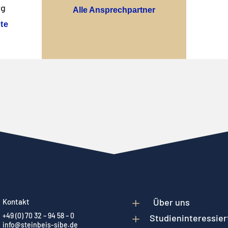
rg
Alle Ansprechpartner
te
L
Über uns
Kontakt
+49 (0) 70 32 – 94 58 – 0
L
Studieninteressier
info@steinbeis-sibe.de