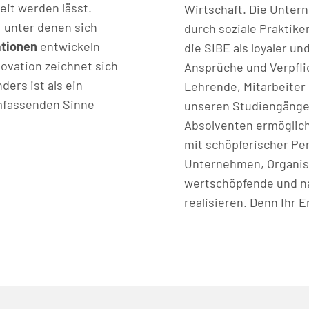
eit werden lässt.
Wirtschaft. Die Unter
 unter denen sich
durch soziale Praktik
ationen
entwickeln
die SIBE als loyaler u
novation zeichnet sich
Ansprüche und Verpflic
ders ist als ein
Lehrende, Mitarbeiter
mfassenden Sinne
unseren Studiengänge
Absolventen ermögliche
mit schöpferischer Per
Unternehmen, Organisa
wertschöpfende und na
realisieren. Denn Ihr Er