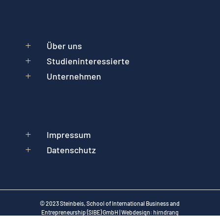
Über uns
L
Studieninteressierte
L
Unternehmen
L
Impressum
L
Datenschutz
L
© 2023 Steinbeis, School of International Business and
Entrepreneurship (SIBE) GmbH | Webdesign:
hirndrang