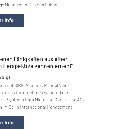
gy Management“ in den Fokus.
r Info
genen Fähigkeiten aus einer
 Perspektive kennenlernen!“
Voigt
äch mit SIBE-Alumnus Manuel Voigt -
ebendes Unternehmen während des
 T-Systems Data Migration Consulting AG,
: M.Sc. in International Management
r Info