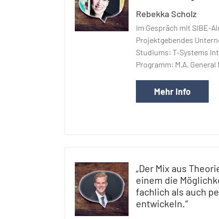
Rebekka Scholz
Im Gespräch mit SIBE-A
Projektgebendes Unter
Studiums: T-Systems In
Programm: M.A. General
Mehr Info
„Der Mix aus Theori
einem die Möglichke
fachlich als auch p
entwickeln.“