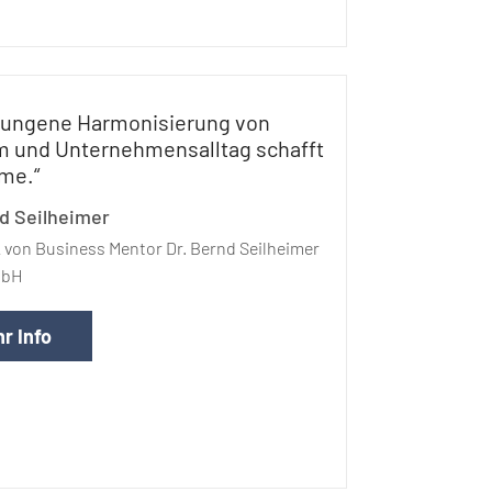
elungene Harmonisierung von
m und Unternehmensalltag schafft
me.“
nd Seilheimer
von Business Mentor Dr. Bernd Seilheimer
mbH
r Info