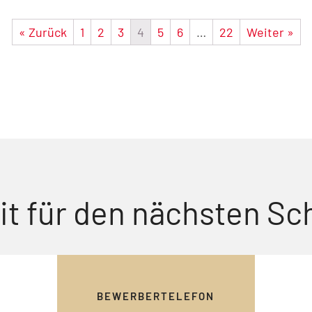
« Zurück
1
2
3
4
5
6
…
22
Weiter »
it für den nächsten Sch
BEWERBERTELEFON