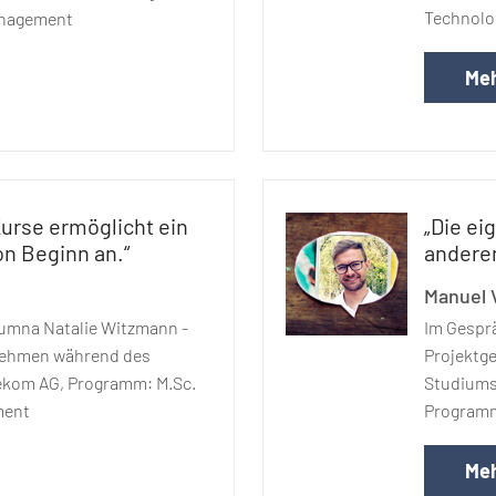
Technolo
Management
Meh
Kurse ermöglicht ein
„Die ei
on Beginn an.“
anderen
Manuel 
umna Natalie Witzmann -
Im Gespr
nehmen während des
Projektg
ekom AG, Programm: M.Sc.
Studiums:
ment
Programm
Meh