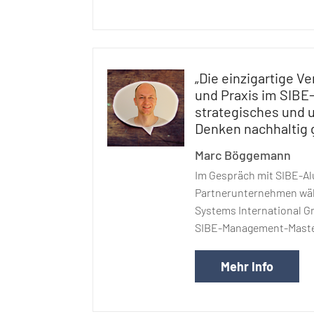
„Die einzigartige V
und Praxis im SIBE
strategisches und
Denken nachhaltig 
Marc Böggemann
Im Gespräch mit SIBE-A
Partnerunternehmen wäh
Systems International 
SIBE-Management-Mast
Mehr Info