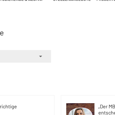
se
richtige
„Der MB
entsch