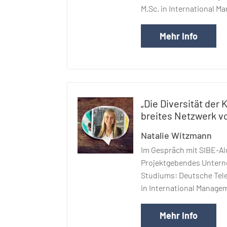
M.Sc. in International 
Mehr Info
„Die Diversität der 
breites Netzwerk v
Natalie Witzmann
Im Gespräch mit SIBE-Al
Projektgebendes Unter
Studiums: Deutsche Tel
in International Manage
Mehr Info