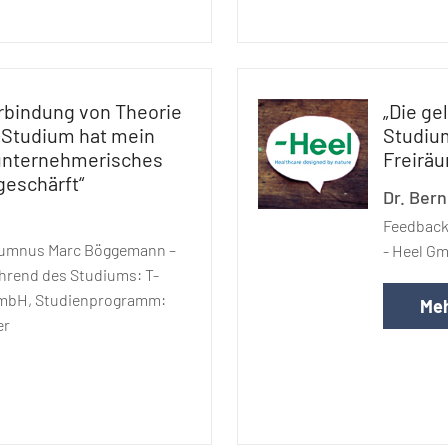
erbindung von Theorie
„Die g
-Studium hat mein
Studiu
 unternehmerisches
Freiräu
geschärft“
Dr. Ber
Feedback 
lumnus Marc Böggemann –
- Heel G
rend des Studiums: T-
GmbH, Studienprogramm:
Meh
er