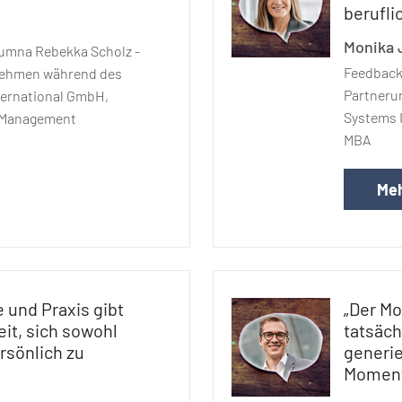
berufli
Monika 
lumna Rebekka Scholz -
Feedback
nehmen während des
Partneru
ternational GmbH,
Systems 
 Management
MBA
Meh
e und Praxis gibt
„Der Mo
it, sich sowohl
tatsäch
ersönlich zu
generie
Moment