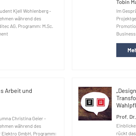
Tobin M
udent Kjell Wohlenberg -
Im Gespr
nehmen während des
Projektg
ditec AG, Programm: M.Sc.
Promotio
ment
Business 
Meh
us Arbeit und
„Design
Transfo
Wahlpfl
Prof. Dr
umna Christina Geier -
Einblicke
nehmen während des
rückt das
r Elektro GmbH, Programm: