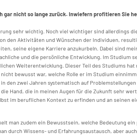
h gar nicht so lange zurück. Inwiefern profitieren Sie 
ung sehr wichtig. Noch viel wichtiger sind allerdings di
on den Aktivitäten und Wünschen der Individuen, resulti
eiten, seine eigene Karriere anzukurbeln. Dabei sind me
achliche und die persönliche Entwicklung. Im Studium se
ichen Weiterentwicklung. Dieser Teil des Studiums hat 
s nicht bewusst war, welche Rolle er im Studium einnimm
n den zwei Jahren systematisch auf Problemstellungen 
n die Hand, die in meinen Augen für die Zukunft sehr wert
lbst im beruflichen Kontext zu erfinden und an seinen 
elt man zudem ein Bewusstsein, welche Bedeutung ein 
t man durch Wissens- und Erfahrungsaustausch, aber auc