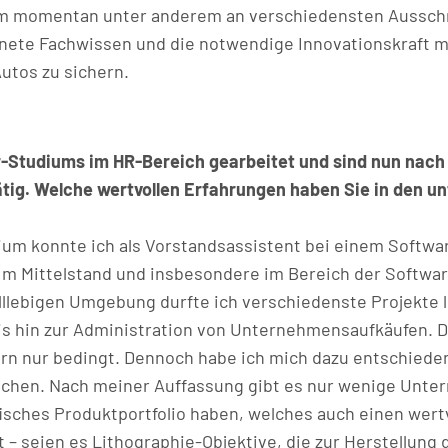
eam momentan unter anderem an verschiedensten Ausschr
gnete Fachwissen und die notwendige Innovationskraft m
Autos zu sichern.
-Studiums im HR-Bereich gearbeitet und sind nun nac
ätig. Welche wertvollen Erfahrungen haben Sie in den u
 konnte ich als Vorstandsassistent bei einem Software
Im Mittelstand und insbesondere im Bereich der Softwa
llebigen Umgebung durfte ich verschiedenste Projekte l
is hin zur Administration von Unternehmensaufkäufen. D
rn nur bedingt. Dennoch habe ich mich dazu entschieden
chen. Nach meiner Auffassung gibt es nur wenige Unter
sches Produktportfolio haben, welches auch einen wertv
 – seien es Lithographie-Objektive, die zur Herstellung