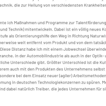
chnik, die zur Heilung von verschiedensten Krankheite
te ich Maßnahmen und Programme zur Talentförderung 
und Technik) mitentwickeln. Dabei ist ein völlig neues K
ufe als Orientierungshilfe den Weg in Richtung Naturwi
cherweise weit entfernt vom Produkt und von dem tatsäc
Diese Distanz habe ich mit einem Jobwechsel überwinde
ranche, in der Automobilindustrie als auch in der Optik-
che Unterschiede gibt. Größter Unterschied ist die Kult
erem auch mit den Produkten des Unternehmens selbst 
ondere bei dem Einsatz neuer (agiler) Arbeitsmethoden.
mung in deutschen Technologiekonzernen zu spüren. Meg
nd dabei natürlich Treiber, die jedes Unternehmen für si