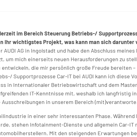
 derzeit im Bereich Steuerung Betriebs-/ Supportprozess
 Ihr wichtigstes Projekt, was kann man sich darunter v
er AUDI AG in Ingolstadt und habe den Abschluss meines
t, um mich einerseits neuen Herausforderungen zu stell
ntwickeln, die mir persönlich große Freude bereiten – 
bs-/ Supportprozesse Car-IT bei AUDI kann ich diese Vo
ss in Internationaler Betriebswirtschaft und dem Maste
iefgreifenden IT-Kenntnisse mit, weshalb ich langfristig i
 Ausschreibungen in unserem Bereich (mit)verantworte
bilindustrie in einer sehr interessanten Phase. Während
rde, stehen Infotainment-Dienste und allgemein Car-IT m
utomobilherstellern. Mit den steigenden Erwartungen b